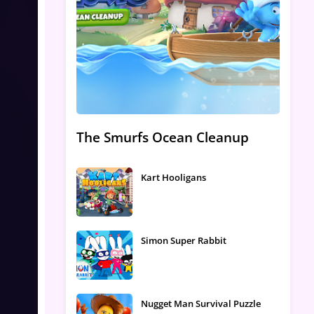
The Smurfs Ocean Cleanup
Kart Hooligans
Simon Super Rabbit
Nugget Man Survival Puzzle