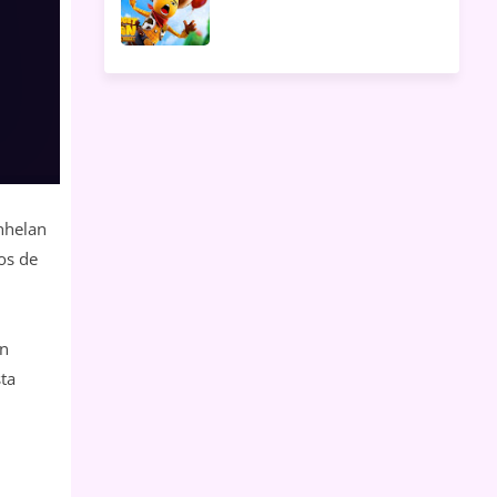
anhelan
os de
on
ta