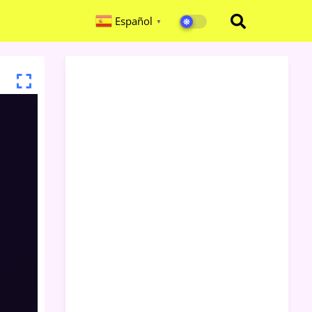
Español
▼