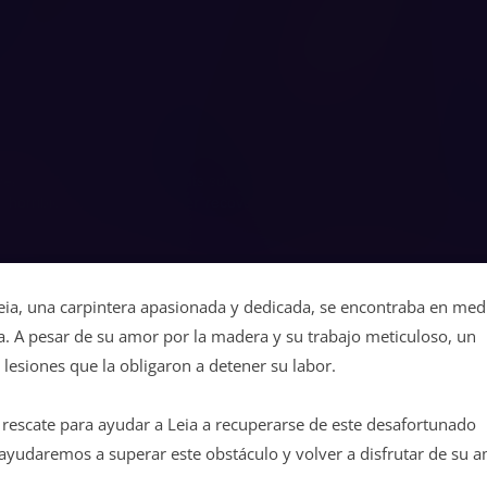
Leia, una carpintera apasionada y dedicada, se encontraba en med
a. A pesar de su amor por la madera y su trabajo meticuloso, un
lesiones que la obligaron a detener su labor.
escate para ayudar a Leia a recuperarse de este desafortunado
a ayudaremos a superar este obstáculo y volver a disfrutar de su 