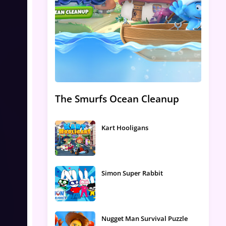
The Smurfs Ocean Cleanup
Kart Hooligans
Simon Super Rabbit
Nugget Man Survival Puzzle