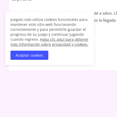
Primero, debemos asegurarnos de que Leia esté a salvo. 
Juegalo solo utiliza cookies funcionales para
atención médica necesaria. Mientras esperamos la llegada 
mantener este sitio web funcionando
asegurándole que todo estará bien.
correctamente y para permitirle guardar el
progreso de su juego y continuar jugando
cuando regrese.
Haga clic aquí para obtener
más información sobre privacidad y cookies.
Aceptar cookies
ANTIGUOS