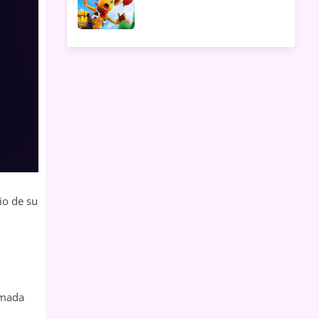
io de su
amada