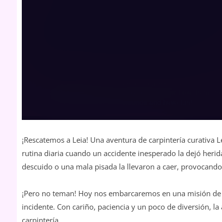
¡Rescatemos a Leia! Una aventura de carpintería curativa 
rutina diaria cuando un accidente inesperado la dejó herid
descuido o una mala pisada la llevaron a caer, provocando 
¡Pero no teman! Hoy nos embarcaremos en una misión de r
incidente. Con cariño, paciencia y un poco de diversión, l
carpintería.