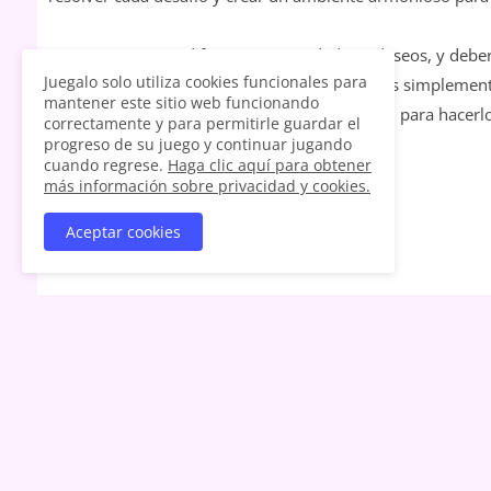
Los gatitos tienen diferentes necesidades y deseos, y deber
Juegalo solo utiliza cookies funcionales para
comida, otros un juguete para jugar, y algunos simplement
mantener este sitio web funcionando
cada gatito y proporcionarles lo que necesitan para hacerlo
correctamente y para permitirle guardar el
progreso de su juego y continuar jugando
cuando regrese.
Haga clic aquí para obtener
más información sobre privacidad y cookies.
Aceptar cookies
ANTIGUOS