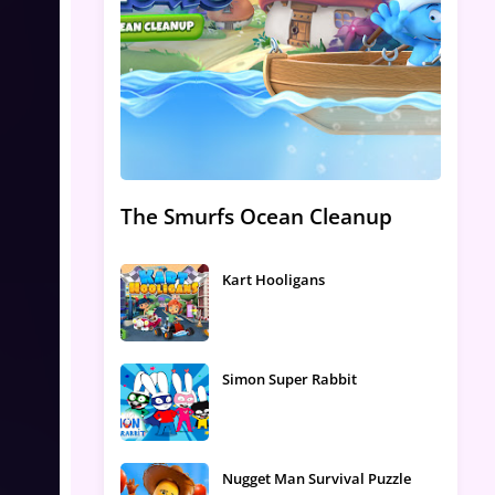
The Smurfs Ocean Cleanup
Kart Hooligans
Simon Super Rabbit
Nugget Man Survival Puzzle