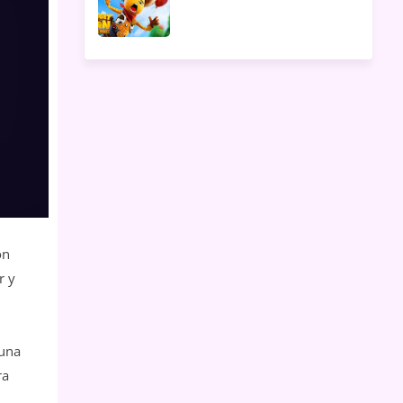
on
r y
 una
ra