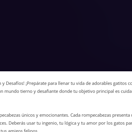
y Desafíos! ¡Prepárate para llenar tu vida de adorables gatitos c
un mundo tierno y desafiante donde tu objetivo principal es cuida
rompecabezas únicos y emocionantes. Cada rompecabezas presenta
ces. Deberás usar tu ingenio, tu lógica y tu amor por los gatos pa
tus amigos felinos.