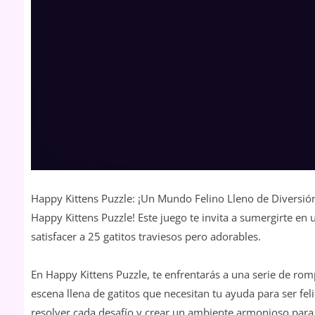
Happy Kittens Puzzle: ¡Un Mundo Felino Lleno de Diversión 
Happy Kittens Puzzle! Este juego te invita a sumergirte en 
satisfacer a 25 gatitos traviesos pero adorables.
En Happy Kittens Puzzle, te enfrentarás a una serie de 
escena llena de gatitos que necesitan tu ayuda para ser feli
resolver cada desafío y crear un ambiente armonioso para 